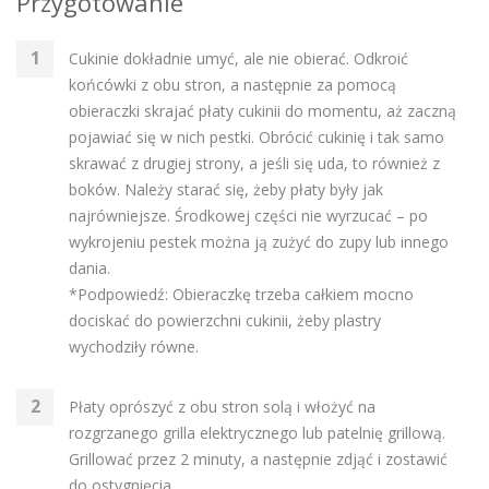
Przygotowanie
Cukinie dokładnie umyć, ale nie obierać. Odkroić
końcówki z obu stron, a następnie za pomocą
obieraczki skrajać płaty cukinii do momentu, aż zaczną
pojawiać się w nich pestki. Obrócić cukinię i tak samo
skrawać z drugiej strony, a jeśli się uda, to również z
boków. Należy starać się, żeby płaty były jak
najrówniejsze. Środkowej części nie wyrzucać – po
wykrojeniu pestek można ją zużyć do zupy lub innego
dania.
*Podpowiedź: Obieraczkę trzeba całkiem mocno
dociskać do powierzchni cukinii, żeby plastry
wychodziły równe.
Płaty oprószyć z obu stron solą i włożyć na
rozgrzanego grilla elektrycznego lub patelnię grillową.
Grillować przez 2 minuty, a następnie zdjąć i zostawić
do ostygnięcia.