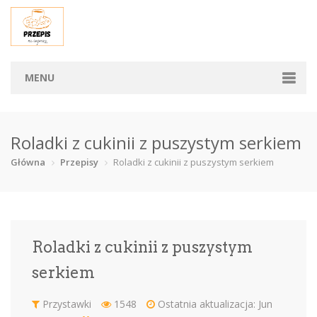
MENU
Główna
Roladki z cukinii z puszystym serkiem
Kategorie
Główna
Przepisy
Roladki z cukinii z puszystym serkiem
Napoje
Pasty, sos…
Półprodukt…
Przekąski
Przystawki
Sałatki
Słodkości
Przepisy
Roladki z cukinii z puszystym
serkiem
Wskazówki
Napisz do mnie
Przystawki
1548
Ostatnia aktualizacja: Jun