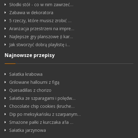
Słodki stół - co w nim zawrzeć…
Zabawa w dekoratora
5 rzeczy, które musisz zrobić …
Aranżacja przestrzeni na impre…
Najlepsze gry planszowe (i kar…
Jak stworzyć dobrą playlistę i…
Najnowsze przepisy
Sałatka krabowa
Grilowane halloumi z figą
Quesadillas z chorizo
Sałatka ze szparagami i polędw…
Chocolate chip cookies (kruche…
Dip po meksykańsku z szarpanym…
Smażone pałki z kurczaka a'la …
Sałatka jarzynowa