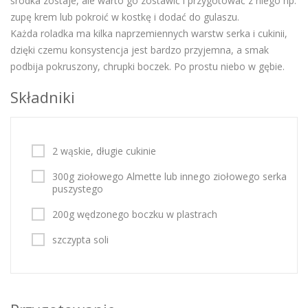
środka zostaje, ale warto go zostawić i przygotować z niego np.
zupę krem lub pokroić w kostkę i dodać do gulaszu.
Każda roladka ma kilka naprzemiennych warstw serka i cukinii,
dzięki czemu konsystencja jest bardzo przyjemna, a smak
podbija pokruszony, chrupki boczek. Po prostu niebo w gębie.
Składniki
2 wąskie, długie cukinie
300g ziołowego Almette lub innego ziołowego serka
puszystego
200g wędzonego boczku w plastrach
szczypta soli