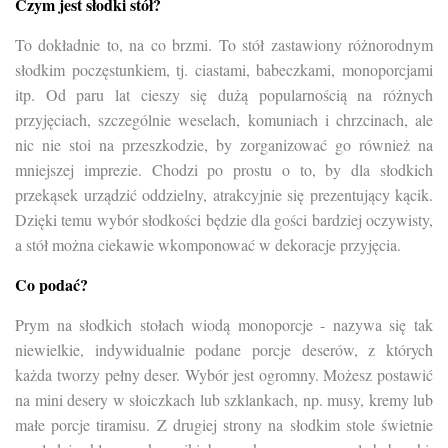
Czym jest słodki stół?
To dokładnie to, na co brzmi. To stół zastawiony różnorodnym
słodkim poczęstunkiem, tj. ciastami, babeczkami, monoporcjami
itp. Od paru lat cieszy się dużą popularnością na różnych
przyjęciach, szczególnie weselach, komuniach i chrzcinach, ale
nic nie stoi na przeszkodzie, by zorganizować go również na
mniejszej imprezie. Chodzi po prostu o to, by dla słodkich
przekąsek urządzić oddzielny, atrakcyjnie się prezentujący kącik.
Dzięki temu wybór słodkości będzie dla gości bardziej oczywisty,
a stół można ciekawie wkomponować w dekoracje przyjęcia.
Co podać?
Prym na słodkich stołach wiodą monoporcje - nazywa się tak
niewielkie, indywidualnie podane porcje deserów, z których
każda tworzy pełny deser. Wybór jest ogromny. Możesz postawić
na mini desery w słoiczkach lub szklankach, np. musy, kremy lub
małe porcje tiramisu. Z drugiej strony na słodkim stole świetnie