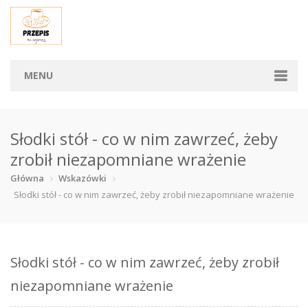
MENU
Główna
Słodki stół - co w nim zawrzeć, żeby
Kategorie
zrobił niezapomniane wrażenie
Napoje
Pasty, sos…
Półprodukt…
Przekąski
Główna
Wskazówki
Słodki stół - co w nim zawrzeć, żeby zrobił niezapomniane wrażenie
Przystawki
Sałatki
Słodkości
Przepisy
Słodki stół - co w nim zawrzeć, żeby zrobił
Wskazówki
niezapomniane wrażenie
Napisz do mnie