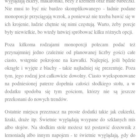
wyglądają eklery, makaroniki, bezy z kremem oraz małe babeczki.
Nie musi to być nic bardzo skomplikowanego - ładnie podane
monoporcje przyciągają wzrok, a ponieważ nie trzeba bawić się w
ich krojenie, ludzie chętnie się nimi częstują. Warto, żeby porcje
były niewielkie, bo wtedy łatwiej spróbować kilku różnych opcji.
Poza kilkoma rodzajami monoporcji polecam podać też
przynajmniej jedno (zależnie od planowanej liczby gości) całe
ciasto, wstępnie pokrojone na kawałki. Najlepiej, jeśli będzie
okrągłe i wyjęte z blachy - takie najładniej się prezentuje. Poza
tym, jego rodzaj jest całkowicie dowolny. Ciasto wyeksponowane
na podniesionej paterze dopełnia całości słodkiego stołu, a w
dodatku spodoba się tym gościom, którzy nie są jeszcze
przekonani do nowych trendów.
Ostatnie miejsca przeznacz na proste dodatki takie jak cukierki,
lizaki, draże itp. Świetnie wyglądają wsypane do szklanych mis
albo słojów. Na słodkim stole możesz też postawić dozownik z
lemoniadą albo innym napojem - te świetnie wyglądają, gdy do