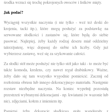
środka wrzuci się trochę pokrojonych owoców i listków mięty.
Jak podać?
Wyciągnij wszystkie naczynia (i nie tylko - weź też deski do
krojenia, tacki itp.), które mogą posłużyć za podstawkę na
serwowane słodkości i zastanów się, które będą do siebie
pasować. Najlepiej, żeby każdy rodzaj deseru miał oddzielny
talerz/paterę, więc dopasuj do siebie ich liczby. Gdy już
wybierzesz zastawę, weź się za szykowanie całości.
Za słodki stół może posłużyć nie tylko stół jako taki - to może być
także komoda, kredens, czy nawet regał drabinkowy. Ważne,
żeby dało się tam wszystko wygodnie pomieścić. Zacznij od
rozłożenia obrusu lub innego dekoracyjnego materiału. Następnie
rozstaw niezbędne naczynia. Na koniec wypełnij pozostałą
przestrzeń wybranymi dekoracjami - np. kwiatami (w wazonie lub
nie), zdjęciami, kołem z imieniem itp.
Pamiętaj, żeby dekoracje słodkiego stołu współgrały z